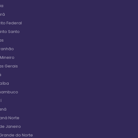
ia
ará
ito Federal
rito Santo
as
aranhão
 Mineiro
as Gerais
á
raíba
rnambuco
í
aná
raná Norte
de Janeiro
 Grande do Norte