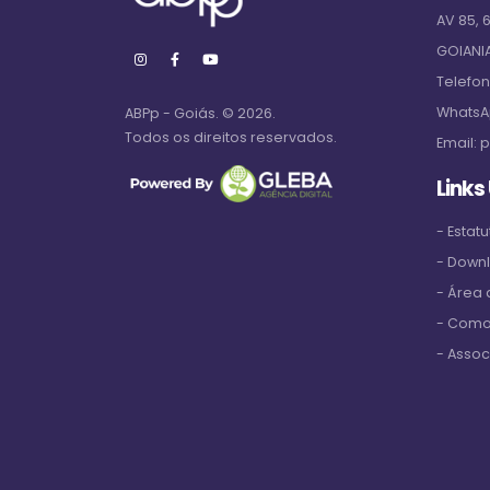
AV 85, 
GOIANI
Telefo
WhatsA
ABPp - Goiás. © 2026.
Todos os direitos reservados.
Email:
p
Links
- Estatu
- Down
- Área
- Como
- Assoc