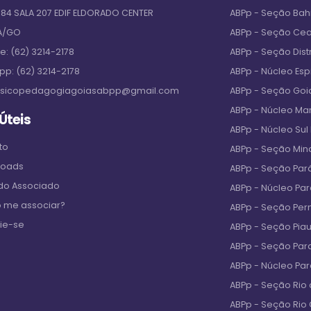
684 SALA 207 EDIF ELDORADO CENTER
ABPp - Seção Bah
A/GO
ABPp - Seção Ce
ne:
(62) 3214-2178
ABPp - Seção Distr
pp:
(62) 3214-2178
ABPp - Núcleo Espi
sicopedagogiagoiasabpp@gmail.com
ABPp - Seção Goi
ABPp - Núcleo M
 Úteis
ABPp - Núcleo Sul
to
ABPp - Seção Min
loads
ABPp - Seção Par
 do Associado
ABPp - Núcleo Pa
 me associar?
ABPp - Seção Pe
ie-se
ABPp - Seção Piau
ABPp - Seção Par
ABPp - Núcleo Pa
ABPp - Seção Rio 
ABPp - Seção Rio