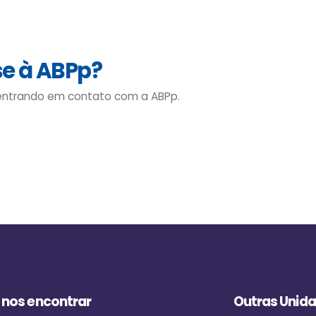
se à ABPp?
 entrando em contato com a ABPp.
 nos encontrar
Outras Unid