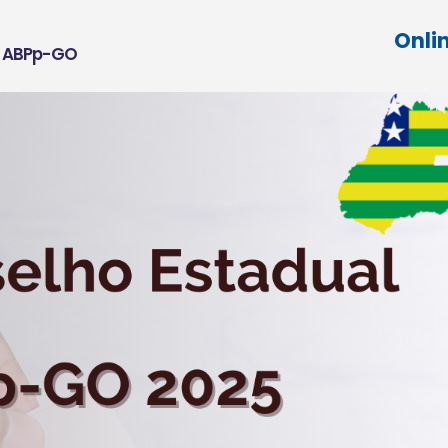
Onli
a ABPp-GO